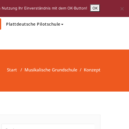
 Nutzung Ihr Einverständnis mit dem OK-Button!
OK
Schulleben
Einschulung
Plattdeutsche Pilotschule
Start
/
Musikalische Grundschule
/
Konzept