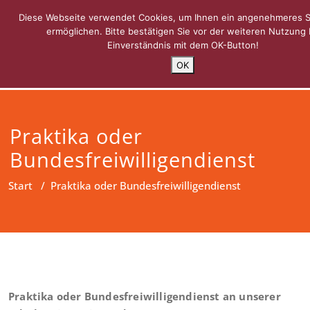
Zum
Grundschule Mulsum – Kute
Diese Webseite verwendet Cookies, um Ihnen ein angenehmeres S
Inhalt
ermöglichen. Bitte bestätigen Sie vor der weiteren Nutzung 
springen
Einverständnis mit dem OK-Button!
OK
Praktika oder
Bundesfreiwilligendienst
Start
/
Praktika oder Bundesfreiwilligendienst
Praktika oder Bundesfreiwilligendienst an unserer