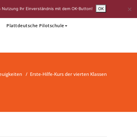
 Nutzung Ihr Einverständnis mit dem OK-Button!
OK
Schulleben
Einschulung
Plattdeutsche Pilotschule
euigkeiten
/
Erste-Hilfe-Kurs der vierten Klassen